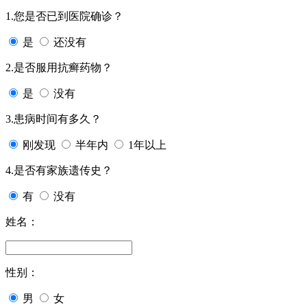
1.您是否已到医院确诊？
是
还没有
2.是否服用抗癣药物？
是
没有
3.患病时间有多久？
刚发现
半年内
1年以上
4.是否有家族遗传史？
有
没有
姓名：
性别：
男
女