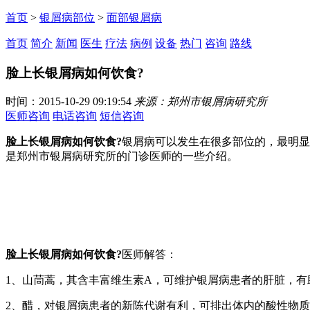
首页
>
银屑病部位
>
面部银屑病
首页
简介
新闻
医生
疗法
病例
设备
热门
咨询
路线
脸上长银屑病如何饮食?
时间：2015-10-29 09:19:54
来源：郑州市银屑病研究所
医师咨询
电话咨询
短信咨询
脸上长银屑病如何饮食?
银屑病可以发生在很多部位的，最明显
是郑州市银屑病研究所的门诊医师的一些介绍。
脸上长银屑病如何饮食?
医师解答：
1、山茼蒿，其含丰富维生素A，可维护银屑病患者的肝脏，有
2、醋，对银屑病患者的新陈代谢有利，可排出体内的酸性物