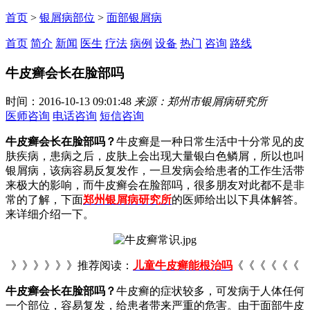
首页
>
银屑病部位
>
面部银屑病
首页
简介
新闻
医生
疗法
病例
设备
热门
咨询
路线
牛皮癣会长在脸部吗
时间：2016-10-13 09:01:48
来源：郑州市银屑病研究所
医师咨询
电话咨询
短信咨询
牛皮癣会长在脸部吗？
牛皮癣是一种日常生活中十分常见的皮
肤疾病，患病之后，皮肤上会出现大量银白色鳞屑，所以也叫
银屑病，该病容易反复发作，一旦发病会给患者的工作生活带
来极大的影响，而牛皮癣会在脸部吗，很多朋友对此都不是非
常的了解，下面
郑州银屑病研究所
的医师给出以下具体解答。
来详细介绍一下。
》》》》》》推荐阅读：
儿童牛皮癣能根治吗
《《《《《《
牛皮癣会长在脸部吗？
牛皮癣的症状较多，可发病于人体任何
一个部位，容易复发，给患者带来严重的危害。由于面部牛皮