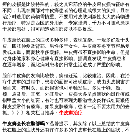
癣的皮损是比较特殊的，较之其它部位的牛皮癣皮损特征略有
不同，出现在面部对牛皮癣患者的心理造成很大的负担，且在
治疗时选用的药物需慎重。不要用对皮肤刺激性太大的药物进
行治疗。特别是西医的外用药，专家强调，千万不可随意涂抹
于脸部患处，很可能造成面部皮肤不良反应。
牛皮癣长在脸上的症状多种多样，表现复杂。一般多好发于头
皮、四肢伸侧及背部。男性多于女性。牛皮癣春冬季节容易复
发或加重，而夏秋季多缓解。牛皮癣虽不直接影响生命，但是
对身体健康和身心健康有直接影响。据调查发现,牛皮癣患者
在逐年增多，而此病对患者的日常生活造成了严重的影响。
脸部牛皮癣的发病比较快，病程迁延，比较难治。因此，在治
疗牛皮癣的过程中，患者的面部可出现皮疹，或由头皮损害扩
展而来。有时头、面部损害也可单独发生。多见于额、颊、
颓、眉及后、耳窝、外耳后处，皮损大多呈点滴状的斑丘疹或
指甲盖大小的红斑，有时也可表现为脂溢性皮炎样或红斑狠疮
样皮损常伴有瘙痒。如果皮肤瘙痒，患者一定不要太用力的去
抓。》》》相关栏目推荐：
牛皮癣治疗
牛皮癣会长在脸部吗？
温馨提示，其实除了以上总结的牛皮癣
长在脸上的症状外还有许许多多的牛皮癣长在脸上的症状，不