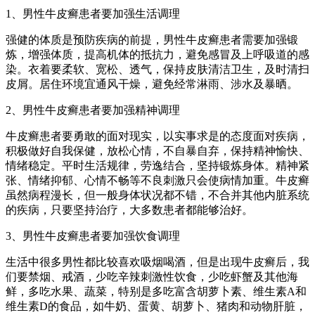
1、男性牛皮癣患者要加强生活调理
强健的体质是预防疾病的前提，男性牛皮癣患者需要加强锻
炼，增强体质，提高机体的抵抗力，避免感冒及上呼吸道的感
染。衣着要柔软、宽松、透气，保持皮肤清洁卫生，及时清扫
皮屑。居住环境宜通风干燥，避免经常淋雨、涉水及暴晒。
2、男性牛皮癣患者要加强精神调理
牛皮癣患者要勇敢的面对现实，以实事求是的态度面对疾病，
积极做好自我保健，放松心情，不自暴自弃，保持精神愉快、
情绪稳定。平时生活规律，劳逸结合，坚持锻炼身体。精神紧
张、情绪抑郁、心情不畅等不良刺激只会使病情加重。牛皮癣
虽然病程漫长，但一般身体状况都不错，不合并其他内脏系统
的疾病，只要坚持治疗，大多数患者都能够治好。
3、男性牛皮癣患者要加强饮食调理
生活中很多男性都比较喜欢吸烟喝酒，但是出现牛皮癣后，我
们要禁烟、戒酒，少吃辛辣刺激性饮食，少吃虾蟹及其他海
鲜，多吃水果、蔬菜，特别是多吃富含胡萝卜素、维生素A和
维生素D的食品，如牛奶、蛋黄、胡萝卜、猪肉和动物肝脏，