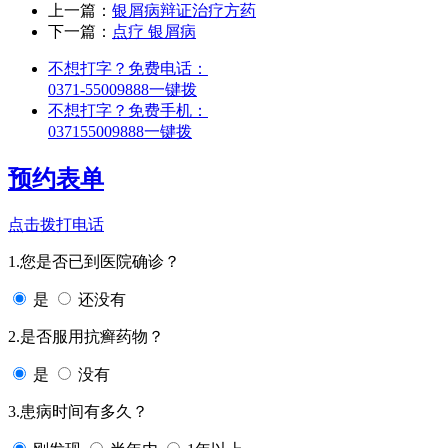
上一篇：
银屑病辩证治疗方药
下一篇：
点疗 银屑病
不想打字？免费电话：
0371-55009888
一键拨
不想打字？免费手机：
037155009888
一键拨
预约表单
点击拨打电话
1.您是否已到医院确诊？
是
还没有
2.是否服用抗癣药物？
是
没有
3.患病时间有多久？