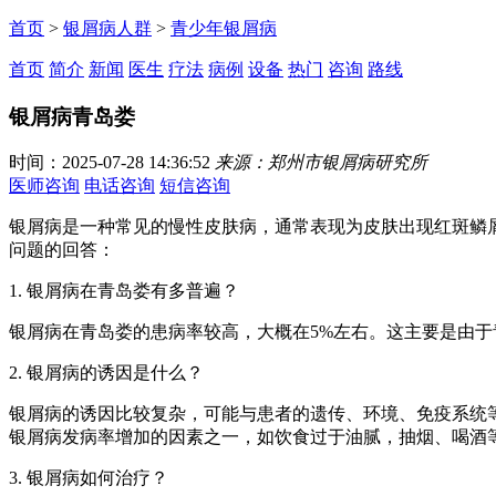
首页
>
银屑病人群
>
青少年银屑病
首页
简介
新闻
医生
疗法
病例
设备
热门
咨询
路线
银屑病青岛娄
时间：2025-07-28 14:36:52
来源：郑州市银屑病研究所
医师咨询
电话咨询
短信咨询
银屑病是一种常见的慢性皮肤病，通常表现为皮肤出现红斑鳞
问题的回答：
1. 银屑病在青岛娄有多普遍？
银屑病在青岛娄的患病率较高，大概在5%左右。这主要是由
2. 银屑病的诱因是什么？
银屑病的诱因比较复杂，可能与患者的遗传、环境、免疫系统
银屑病发病率增加的因素之一，如饮食过于油腻，抽烟、喝酒
3. 银屑病如何治疗？