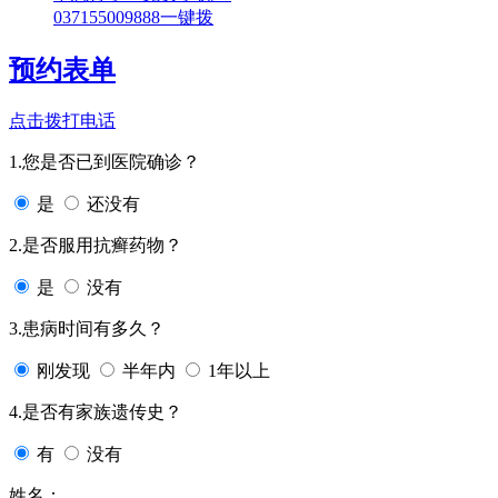
037155009888
一键拨
预约表单
点击拨打电话
1.您是否已到医院确诊？
是
还没有
2.是否服用抗癣药物？
是
没有
3.患病时间有多久？
刚发现
半年内
1年以上
4.是否有家族遗传史？
有
没有
姓名：