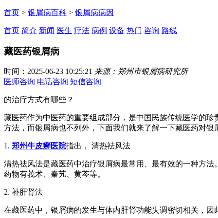
首页
>
银屑病百科
>
银屑病病因
首页
简介
新闻
医生
疗法
病例
设备
热门
咨询
路线
藏医药银屑病
时间：2025-06-23 10:25:21
来源：郑州市银屑病研究所
医师咨询
电话咨询
短信咨询
的治疗方式有哪些？
藏医药作为中医药的重要组成部分，是中国民族传统医学的珍
方法，而银屑病也不列外，下面我们就来了解一下藏医药对银
1.
郑州牛皮癣医院
指出， 清热祛风法
清热祛风法是藏医药中治疗银屑病最常用、最有效的一种方法
药物有莪术、秦艽、黄芩等。
2. 补肝肾法
在藏医药中，银屑病的发生与体内肝肾功能失调密切相关，因