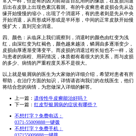
常人一样，但是有的因为前期盲目乱用药的缘故，在皮损消退
后出在皮肤上出现色素沉着斑。有的牛皮癣患者皮损会先从边
缘开始慢慢的缩小，出现了个消退环，有的患者则是先从中央
开始消退，从而形成环形或是半环形，中间的正常皮肤开始慢
慢扩大，直到完全消退。
四、颜色：从临床上我们观察到，消退时的颜色由红变为浅
红，由深红变为红褐色，颜色越来越淡，鳞屑由多逐渐变少，
皮损由厚逐渐变薄变平。而皮损的消退过程长短也不一样，这
与患者的病程、用药情况，体质都有着很大的关系，而与皮损
的多少、病情的严重程度关系不是很大。
以上就是银屑病的医生为大家做的详细介绍，希望对患者有所
帮助，在治疗方面的知识，详情请咨询我们的在线医生，他们
将结合您的病情，为您做深入详细的解答。
上一篇：
遗传性牛皮癣能治好吗？
下一篇：
红皮型银屑病的症状有哪些？
不想打字？免费电话：
0371-55009888
一键拨
不想打字？免费手机：
037155009888
一键拨