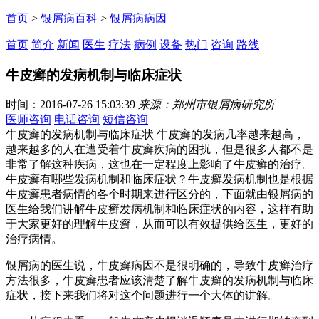
首页
>
银屑病百科
>
银屑病病因
首页
简介
新闻
医生
疗法
病例
设备
热门
咨询
路线
牛皮癣的发病机制与临床症状
时间：2016-07-26 15:03:39
来源：郑州市银屑病研究所
医师咨询
电话咨询
短信咨询
牛皮癣的发病机制与临床症状 牛皮癣的发病几率越来越高，
越来越多的人在遭受着牛皮癣疾病的困扰，但是很多人都不是
非常了解这种疾病，这也在一定程度上影响了牛皮癣的治疗。
牛皮癣有哪些发病机制和临床症状？牛皮癣发病机制也是根据
牛皮癣患者病情的各个时期来进行区分的，下面就由银屑病的
医生给我们讲解牛皮癣发病机制和临床症状的内容，这样有助
于大家更好的理解牛皮癣，从而可以有效提供给医生，更好的
治疗病情。
银屑病的医生说，牛皮癣病因不是很明确的，导致牛皮癣治疗
方法很多，牛皮癣患者应该清楚了解牛皮癣的发病机制与临床
症状，接下来我们将对这个问题进行一个大体的讲解。