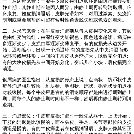
一、从病程来看：一般牛皮癣皮损消退顺序是由进行期转变到
静止期，其静止期长短因人而异，由静止期再转到消退期、临
床康复。如皮损消退后，皮肤光滑如常，对用过激素、免疫抑
制剂或重金属盐的可留有暂时性色素脱失斑或色素沉着斑。
二、从形态来看：在牛皮癣消退期从每人皮损变化来看，其颜
色由红变为浅红，由深红变为红褐色，颜色越来越淡，鳞屑由
多逐渐变少，皮损由厚逐渐变薄变平。有的皮损先从边缘开
始，逐渐缩小，出现一个消退环;有的皮损先从中央消退而形
成环形或半环形，中间的正常皮肤逐渐扩大，以致完全消退;
有的大块皮损先从中间开始分化，变成几个小块，后皮损完全
消退。
银屑病的医生指出，从皮损的形态上说，点滴状、钱币状牛皮
癣等消退相对较快，斑块状、地图状、疣状、砺壳状等消退相
对较缓慢。每个牛皮癣患者的的消退顺序都是由进行期到静止
期，而每个人的静止期时间都不一样，然后再由静止期转到消
退期。
三、消退部位：牛皮癣皮损消退时一般先从躯干、上肢开始，
下肢的消退是比较慢的，而在头皮、手足、关节等部位的皮损
消退是慢的。有的牛皮癣患者在皮损消退后，皮肤人像其它正