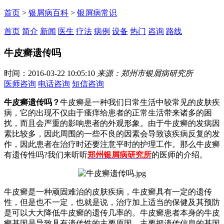
首页
>
银屑病百科
>
银屑病常识
首页
简介
新闻
医生
疗法
病例
设备
热门
咨询
路线
牛皮癣遗传吗
时间：2016-03-22 10:05:10
来源：郑州市银屑病研究所
医师咨询
电话咨询
短信咨询
牛皮癣遗传吗？
牛皮癣是一种我们日常生活中较常见的皮肤疾
病，它的出现不仅由于瘙痒给患者的正常生活带来诸多的困
扰，而且会严重的影响患者的外观形象。由于牛皮癣的发病因
素比较多，因此周围的一些不良的因素会导致该疾病反复的发
作，因此患者在治疗时还要注意平时的护理工作。那么牛皮癣
有遗传性吗?我们来听听
郑州银屑病研究所
的医师的介绍。
牛皮癣是一种顽固难治的皮肤疾病，牛皮癣具有一定的遗传
性，但是也不一定，也就是说，治疗加上适当的保健及其预防
是可以大大降低牛皮癣的遗传几率的。牛皮癣患者本身的牛皮
癣基因是导致具有遗传性的主要原因，主要把遗传信息的基因