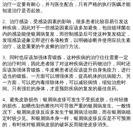
治疗一定要有耐心，并与医生配合，只有严格的执行医瞩才能
知道治疗是否起效。
2、治疗感染，受感染因素的影响，很多患者比较容易引发这
种疾病，因此对于一些感染因素应该多加避免，包括链球菌在
内的感染能使银屑病复发，而控制感染后可使这种复发稳定，
发现感染迹象立即进行各项检查，以明确诊断并使用应抗生素
治疗，这是重要的牛皮癣的治疗方法。
3、同时也应该加强体育锻炼，这种疾病的治疗往往需要一定
的治疗时间，因此患者除了对这种疾病进行药物治疗，同时还
应该加强体育锻炼，牛皮癣患者还应该提升自身免疫力，进行
适当的锻炼。一方面可以增强体质，提高机体的抗病能力。另
一方面，可以把内毒排除体外，可以减轻病情，缩短治愈时
间。只有强壮的身体，才是预防疾病的复发的最佳良药。
4、避免皮肤损伤：银屑病皮疹可发生于受损皮肤，任何轻微
的损伤，如晒伤划伤擦伤均可导致严重的银屑病发生。一般情
况下，银屑病皮疹反应多发生于银屑病活动期，而在银屑病稳
定时较少见。和银屑病本身一样，银屑病皮疹反应是不可预测
的，有时候对银屑病皮损的破坏反而能使皮疹消失。