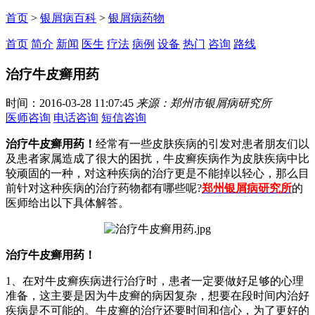
首页
>
银屑病百科
>
银屑病药物
首页
简介
新闻
医生
疗法
病例
设备
热门
咨询
路线
治疗牛皮癣用药
时间：2016-03-28 11:07:45
来源：郑州市银屑病研究所
医师咨询
电话咨询
短信咨询
治疗牛皮癣用药！
经常有一些皮肤疾病的引发对患者朋友们以
及患者家属造成了很大的困扰，牛皮癣疾病作为皮肤疾病中比
较顽固的一种，对这种疾病的治疗更是不能掉以轻心，那么目
前针对这种疾病的治疗药物都有哪些呢?
郑州银屑病研究所
的
医师给出以下具体解答。
治疗牛皮癣用药！
1、在对牛皮癣疾病进行治疗时，患者一定要做好足够的心理
准备，这主要是因为牛皮癣的病因复杂，想要在段时间内治好
疾病是不可能的。牛皮癣的治疗还要时间和信心，为了更好的