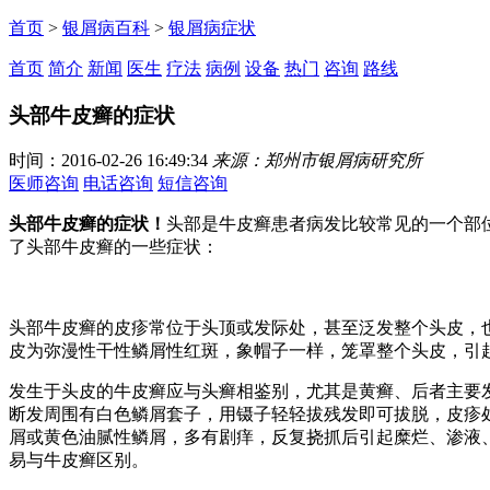
首页
>
银屑病百科
>
银屑病症状
首页
简介
新闻
医生
疗法
病例
设备
热门
咨询
路线
头部牛皮癣的症状
时间：2016-02-26 16:49:34
来源：郑州市银屑病研究所
医师咨询
电话咨询
短信咨询
头部牛皮癣的症状！
头部是牛皮癣患者病发比较常见的一个部
了头部牛皮癣的一些症状：
头部牛皮癣的皮疹常位于头顶或发际处，甚至泛发整个头皮，
皮为弥漫性干性鳞屑性红斑，象帽子一样，笼罩整个头皮，引
发生于头皮的牛皮癣应与头癣相鉴别，尤其是黄癣、后者主要
断发周围有白色鳞屑套子，用镊子轻轻拔残发即可拔脱，皮疹
屑或黄色油腻性鳞屑，多有剧痒，反复挠抓后引起糜烂、渗液
易与牛皮癣区别。