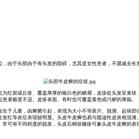
位，由于头部由于有头发的阻碍，尤其是女性患者，不愿减去长
也为红斑或丘疹、覆盖厚厚的银白色的鳞屑，皮疹处头发呈束状
起患者极度不适。皮疹表面。有时也可覆盖黄色或污秽的厚痂。
发生于儿童，由癣菌引起，表现为大小不等斑片、脱屑、起病部
处发红等炎症表现较明显。头皮牛皮癣也易与脂溢性皮炎相混淆
、常可有不同程度的脱发，头皮石棉状糠疹可象头皮牛皮癣的表