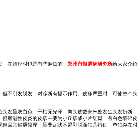
发，在治疗时也是有些麻烦的。
郑州市银屑病研究所
给大家介绍
，但不引发脱发，对诊断有提示作用。皮疹严重时，可使整个头
位头发呈灰白色，干枯无光泽，离头皮数毫米处发生头发折断，
。但脂溢性皮炎的皮疹主要为小丘疹或小片红斑，有白色细碎皮
现但因其鳞屑较厚，呈叠瓦状不易剥脱而独具特征，单独存在时