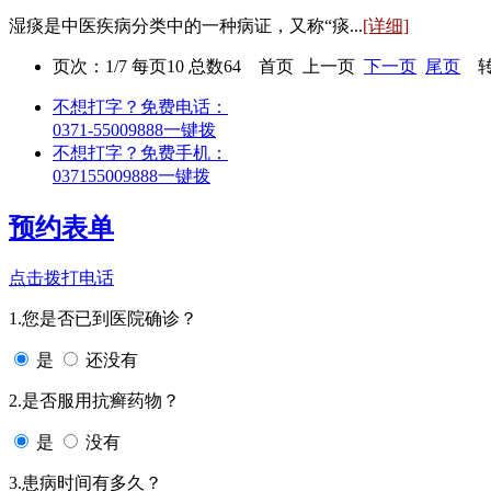
湿痰是中医疾病分类中的一种病证，又称“痰...
[详细]
页次：1/7 每页10 总数64 首页 上一页
下一页
尾页
转
不想打字？免费电话：
0371-55009888
一键拨
不想打字？免费手机：
037155009888
一键拨
预约表单
点击拨打电话
1.您是否已到医院确诊？
是
还没有
2.是否服用抗癣药物？
是
没有
3.患病时间有多久？