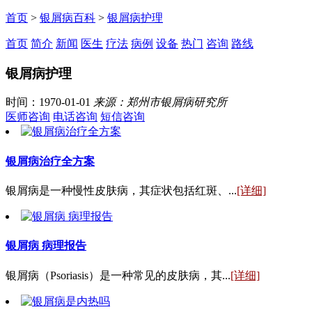
首页
>
银屑病百科
>
银屑病护理
首页
简介
新闻
医生
疗法
病例
设备
热门
咨询
路线
银屑病护理
时间：1970-01-01
来源：郑州市银屑病研究所
医师咨询
电话咨询
短信咨询
银屑病治疗全方案
银屑病是一种慢性皮肤病，其症状包括红斑、...
[详细]
银屑病 病理报告
银屑病（Psoriasis）是一种常见的皮肤病，其...
[详细]