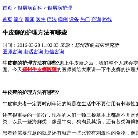
首页
>
银屑病百科
>
银屑病护理
首页
简介
新闻
医生
疗法
病例
设备
热门
咨询
路线
牛皮癣的护理方法有哪些
时间：2016-03-28 11:02:03
来源：郑州市银屑病研究所
医师咨询
电话咨询
短信咨询
牛皮癣的护理方法有哪些?
患上牛皮癣之后，我们整个人就会变
魔。今天
郑州牛皮癣医院
的医师就给大家讲一下牛皮癣的护理
牛皮癣的护理方法有哪些?
牛皮癣患者一定要时刻牢记的就是在生活中不要使用有刺激性
还有很重要的一部分，现在的人们一顿三餐基本上都离不开肉
类，以及一些海鲜类：像是牛肉、狗肉及其汤，还有各类海鲜
患者还需要注意的就是还有就是一些比较有刺激性的食物，像